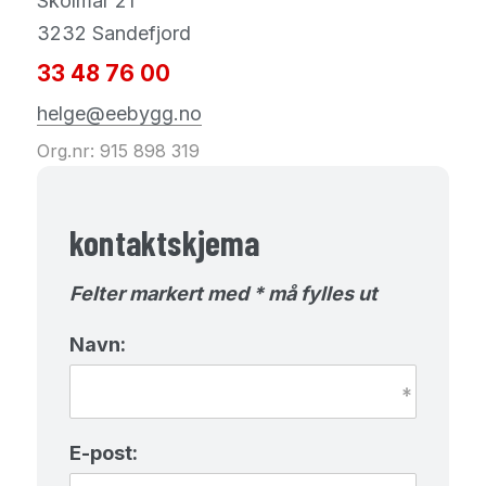
Skolmar 21
3232 Sandefjord
33 48 76 00
helge@eebygg.no
Org.nr: 915 898 319
kontaktskjema
Felter markert med * må fylles ut
Navn:
E-post: