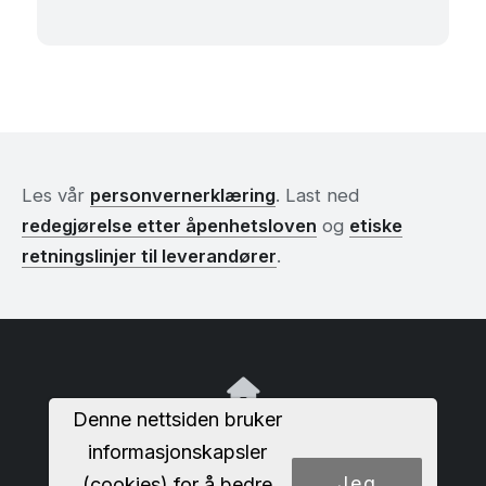
Les vår
personvernerklæring
. Last ned
redegjørelse etter åpenhetsloven
og
etiske
retningslinjer til leverandører
.
Denne nettsiden bruker
EE Bygg og Montasje AS
informasjonskapsler
Skolmar 21
3232 Sandefjord
Jeg
(cookies) for å bedre