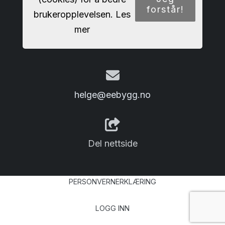
forstår!
brukeropplevelsen.
Les
mer
33 48 76 00
helge@eebygg.no
Del nettside
PERSONVERNERKLÆRING
LOGG INN