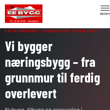
MEN
ENTREPRENØR I SANDEFJORD SIDEN 1995
Vi bygger
næringsbygg – fra
grunnmur til ferdig
overlevert
Nybygg, tilbygg og renovering i