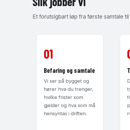
Slik jobber vi
Et forutsigbart løp fra første samtale ti
01
Befaring og samtale
T
Vi ser på bygget og
D
hører hva du trenger,
t
hvilke frister som
f
gjelder og hva som må
p
hensyntas i driften.
r