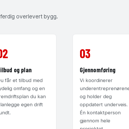
l ferdig overlevert bygg.
02
03
ilbud og plan
Gjennomføring
u får et tilbud med
Vi koordinerer
ydelig omfang og en
underentreprenøren
remdriftsplan du kan
og holder deg
lanlegge egen drift
oppdatert underveis.
undt.
Én kontaktperson
gjennom hele
prosjektet.